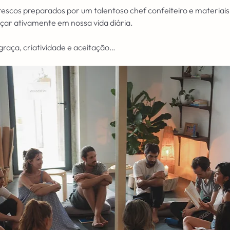
efrescos preparados por um talentoso chef confeiteiro e materiai
açar ativamente em nossa vida diária.
raça, criatividade e aceitação…