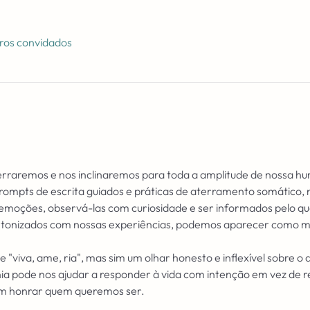
ros convidados
terraremos e nos inclinaremos para toda a amplitude de nossa hu
ompts de escrita guiados e práticas de aterramento somático,
 emoções, observá-las com curiosidade e ser informados pelo q
onizados com nossas experiências, podemos aparecer como mel
 "viva, ame, ria", mas sim um olhar honesto e inflexível sobre o 
a pode nos ajudar a responder à vida com intenção em vez de r
em honrar quem queremos ser.