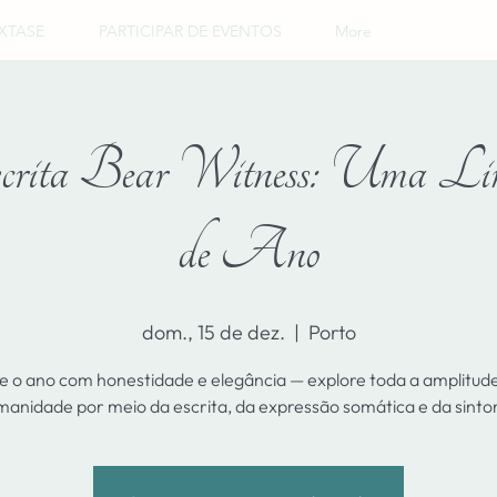
XTASE
PARTICIPAR DE EVENTOS
More
Escrita Bear Witness: Uma Li
de Ano
dom., 15 de dez.
  |  
Porto
e o ano com honestidade e elegância — explore toda a amplitude
anidade por meio da escrita, da expressão somática e da sinto