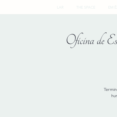
LAR
THE SPACE
EM Ê
Oficina de 
Termin
hum