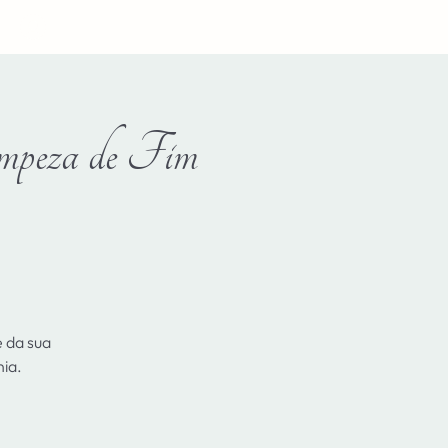
Login
mpeza de Fim
 da sua
nia.