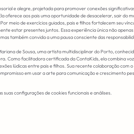
orial e alegre, projetada para promover conexões significativas 
. Ela oferece aos pais uma oportunidade de desacelerar, sair do m
. Por meio de exercícios guiados, pais e filhos fortalecem seu vín
mente estar presentes juntos. Essa experiência única não apenas
, mas também convida a uma pausa consciente das responsabilid
ariana de Sousa, uma artista multidisciplinar do Porto, conheci
a. Como facilitadora certificada da ContaKids, ela combina vo
ões lúdicas entre pais e filhos. Sua recente colaboração com o p
mpromisso em usar a arte para comunicação e crescimento pes
 suas configurações de cookies funcionais e análises.