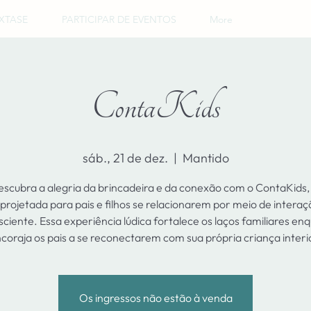
XTASE
PARTICIPAR DE EVENTOS
More
ContaKids
sáb., 21 de dez.
  |  
Mantido
scubra a alegria da brincadeira e da conexão com o ContaKids
 projetada para pais e filhos se relacionarem por meio de interaçã
sciente. Essa experiência lúdica fortalece os laços familiares en
coraja os pais a se reconectarem com sua própria criança interi
Os ingressos não estão à venda