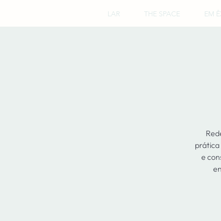
LAR
THE SPACE
EM Ê
Rede
prática
e con
en