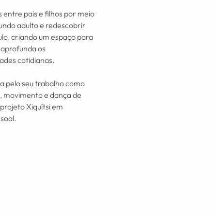
entre pais e filhos por meio 
undo adulto e redescobrir 
culo, criando um espaço para 
 aprofunda os 
ades cotidianas.
da pelo seu trabalho como 
z, movimento e dança de 
rojeto Xiquítsi em 
soal.