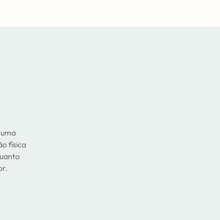
Login
, uma
o física
quanto
or.